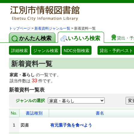
トップページ
>
新着資料ジャンル一覧
> 新着資料一覧
かんたん検索
いろいろ検索
貸出・予
詳細検索
ジャンル検索
NDC分類検索
貸出・予約ベスト
新着資料一覧
家庭・暮らし
の一覧です。
33
該当件数は
件です。
新着資料一覧表
ジャンルの選択
No.
書誌種別
書名
1
図書
有元葉子魚を食べよう