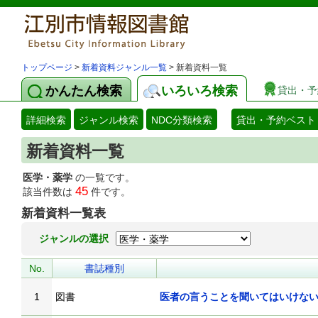
トップページ
>
新着資料ジャンル一覧
> 新着資料一覧
かんたん検索
いろいろ検索
貸出・予
詳細検索
ジャンル検索
NDC分類検索
貸出・予約ベスト
新着資料一覧
医学・薬学
の一覧です。
45
該当件数は
件です。
新着資料一覧表
ジャンルの選択
No.
書誌種別
1
図書
医者の言うことを聞いてはいけな