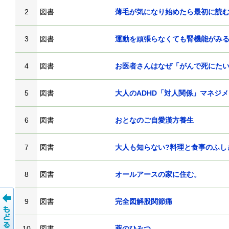
2
図書
薄毛が気になり始めたら最初に読
3
図書
運動を頑張らなくても腎機能がみ
4
図書
お医者さんはなぜ「がんで死にたい
5
図書
大人のADHD「対人関係」マネジ
6
図書
おとなのご自愛漢方養生
7
図書
大人も知らない?料理と食事のふし
8
図書
オールアースの家に住む。
9
図書
完全図解股関節痛
10
図書
薬のひみつ