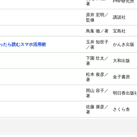
PHP研究所
著
原井 宏明／
講談社
監修
鳥集 徹／著
宝島社
玉井 知世子
ったら読むスマホ活用術
かんき出版
／著
下園 壮太／
大和出版
著
松本 俊彦／
金子書房
著
岡山 容子／
明日香出版
著
佐藤 康彦／
さくら舎
著