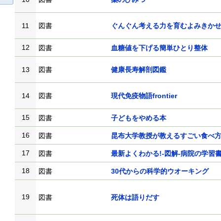
11
図書
ぐんぐん考える力を育むよみきかせ
12
図書
血糖値を下げる簡単ひとり整体
13
図書
健康長寿解剖図鑑
14
図書
現代免疫物語frontier
15
図書
子どもをやめる本
16
図書
昆布大学教授が教えるすごい食べ
17
図書
最新よくわかる!-図解-病院の学習
18
図書
30代からの科学的ウオーキング
19
図書
死体は語りだす