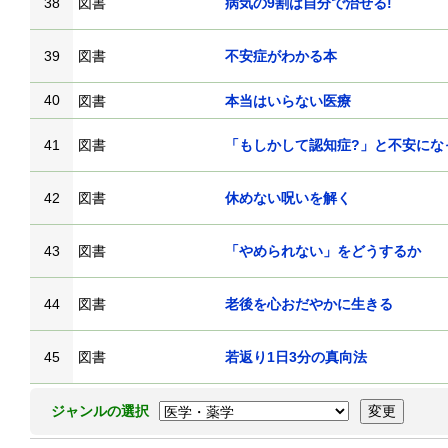
38
図書
病気の9割は自分で治せる!
39
図書
不安症がわかる本
40
図書
本当はいらない医療
41
図書
「もしかして認知症?」と不安にな
42
図書
休めない呪いを解く
43
図書
「やめられない」をどうするか
44
図書
老後を心おだやかに生きる
45
図書
若返り1日3分の真向法
ジャンルの選択