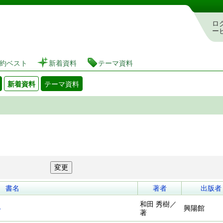
図書館 蔵書検索・予約システム
ロ
ー
約ベスト
新着資料
テーマ資料
新着資料
テーマ資料
書名
著者
出版者
和田 秀樹／
い
興陽館
著