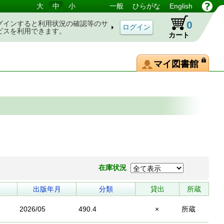
大
中
小
一般
ひらがな
English
0
グインすると利用状況の確認等のサ
ビスを利用できます。
カート
マイ図書館
在庫状況
出版年月
分類
貸出
所蔵
2026/05
490.4
×
所蔵