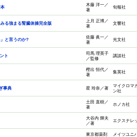
木藤 洋一／
む本
旬報社
著
上月 正博／
るみる強まる腎臓体操完全版
文響社
著
佐藤 眞一／
」と言うのか?
光文社
著
司馬 理英子
メント
講談社
／監修
樫出 恒代／
集英社
著
マイクロマ
ぎ事典
星 玲奈／著
ン社
土田 直樹／
ホノカ社
著
大谷内 輝夫
エクスナレ
／著
東京都薬剤
メイツユニ