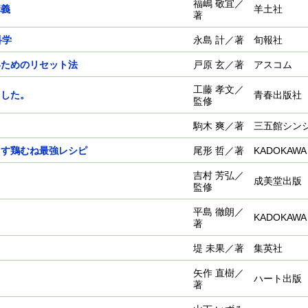
福嶋 敬宜／
講義
羊土社
著
科学
永島 計／著
旬報社
いためのリセット法
戸原 玄／著
アスコム
工藤 孝文／
ました。
青春出版社
監修
駒木 爽／著
三五館シン
とす鶏むね最強レシピ
尾形 哲／著
KADOKAWA
吉村 芳弘／
成美堂出版
監修
平島 徹朗／
KADOKAWA
著
堤 未果／著
集英社
矢作 直樹／
ハート出版
著