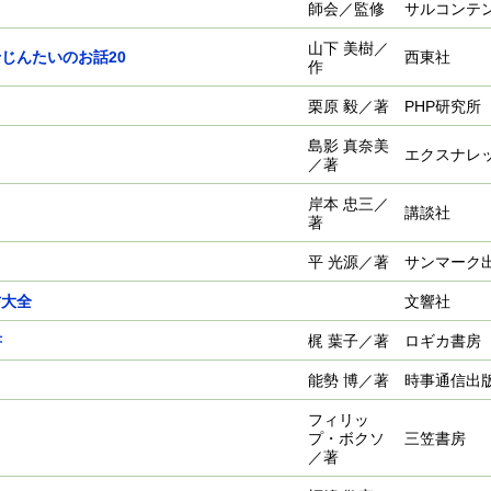
師会／監修
サルコンテ
山下 美樹／
じんたいのお話20
西東社
作
栗原 毅／著
PHP研究所
島影 真奈美
エクスナレ
／著
岸本 忠三／
講談社
著
平 光源／著
サンマーク
方大全
文響社
書
梶 葉子／著
ロギカ書房
能勢 博／著
時事通信出
フィリッ
プ・ボクソ
三笠書房
／著