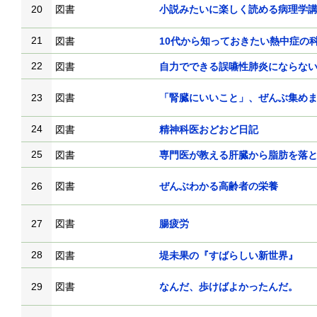
20
図書
小説みたいに楽しく読める病理学
21
図書
10代から知っておきたい熱中症の
22
図書
自力でできる誤嚥性肺炎にならな
23
図書
「腎臓にいいこと」、ぜんぶ集め
24
図書
精神科医おどおど日記
25
図書
専門医が教える肝臓から脂肪を落
26
図書
ぜんぶわかる高齢者の栄養
27
図書
腸疲労
28
図書
堤未果の『すばらしい新世界』
29
図書
なんだ、歩けばよかったんだ。