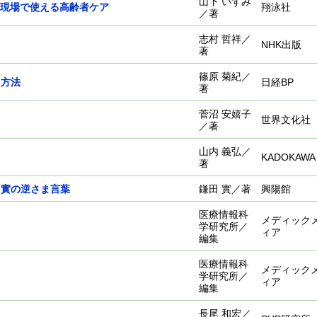
山下 いずみ
!現場で使える高齢者ケア
翔泳社
／著
志村 哲祥／
NHK出版
著
篠原 菊紀／
る方法
日経BP
著
菅沼 安嬉子
世界文化社
／著
山内 義弘／
KADOKAWA
著
田實の逆さま言葉
鎌田 實／著
興陽館
医療情報科
メディック
学研究所／
ィア
編集
医療情報科
メディック
学研究所／
ィア
編集
長尾 和宏／