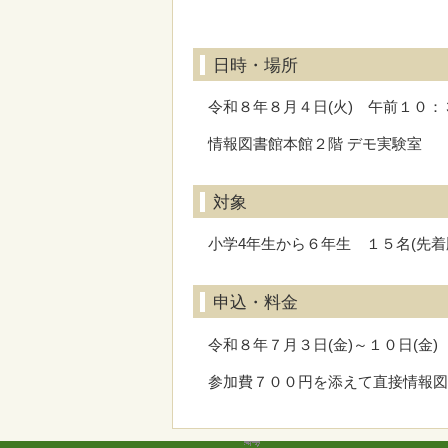
日時・場所
令和８年８月４日(火) 午前１０
情報図書館本館２階 デモ実験室
対象
小学4年生から６年生 １５名(先
申込・料金
令和８年７月３日(金)～１０日(金
参加費７００円を添えて直接情報