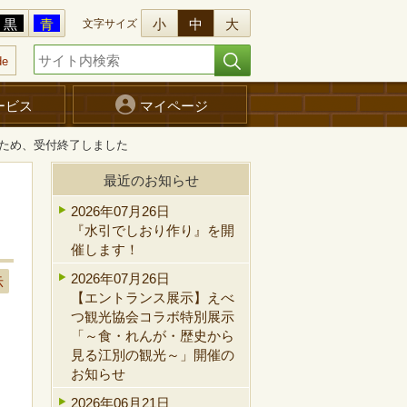
黒
青
小
中
大
文字サイズ
de
ービス
マイページ
ため、受付終了しました
最近のお知らせ
！
2026年07月26日
『水引でしおり作り』を開
催します！
2026年07月26日
示
【エントランス展示】えべ
つ観光協会コラボ特別展示
「～食・れんが・歴史から
、
見る江別の観光～」開催の
お知らせ
2026年06月21日