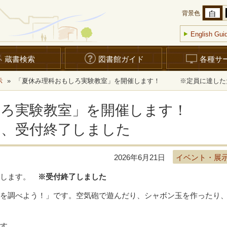
白
背景色
English Gui
蔵書検索
図書館ガイド
各種サ
示
»
「夏休み理科おもしろ実験教室」を開催します！ ※定員に達した
もしろ実験教室」を開催します
め、受付終了しました
2026年6月21日
イベント・展
催します。
※受付終了しました
スを調べよう！」です。空気砲で遊んだり、シャボン玉を作ったり
ます。