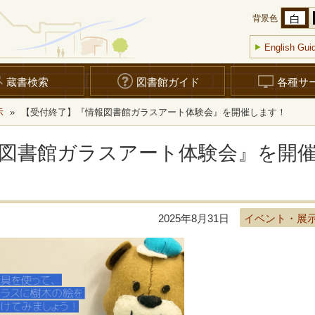
白
背景色
English Gui
蔵書検索
図書館ガイド
各種サ
示
»
【受付終了】『情報図書館ガラスアート体験会』を開催します！
図書館ガラスアート体験会』を開
2025年8月31日
イベント・展