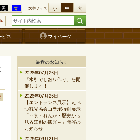
黒
青
小
中
大
文字サイズ
de
ービス
マイページ
最近のお知らせ
催
2026年07月26日
『水引でしおり作り』を開
催します！
2026年07月26日
示
【エントランス展示】えべ
つ観光協会コラボ特別展示
「～食・れんが・歴史から
見る江別の観光～」開催の
お知らせ
2026年06月21日