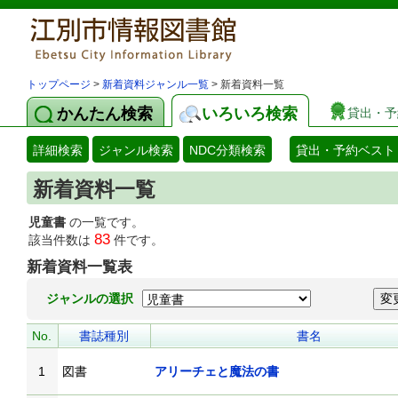
トップページ
>
新着資料ジャンル一覧
> 新着資料一覧
かんたん検索
いろいろ検索
貸出・予
詳細検索
ジャンル検索
NDC分類検索
貸出・予約ベスト
新着資料一覧
児童書
の一覧です。
83
該当件数は
件です。
新着資料一覧表
ジャンルの選択
No.
書誌種別
書名
1
図書
アリーチェと魔法の書