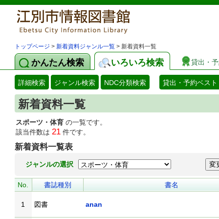
トップページ
>
新着資料ジャンル一覧
> 新着資料一覧
かんたん検索
いろいろ検索
貸出・予
詳細検索
ジャンル検索
NDC分類検索
貸出・予約ベスト
新着資料一覧
スポーツ・体育
の一覧です。
21
該当件数は
件です。
新着資料一覧表
ジャンルの選択
No.
書誌種別
書名
1
図書
anan