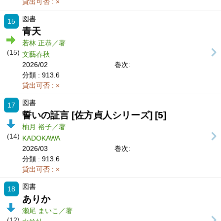
貸出可否
: ×
図書
15
青天
若林 正恭／著
(15)
文藝春秋
2026/02
巻次:
分類
: 913.6
貸出可否
: ×
図書
17
誓いの証言 [佐方貞人シリーズ] [5]
柚月 裕子／著
(14)
KADOKAWA
2026/03
巻次:
分類
: 913.6
貸出可否
: ×
図書
18
ありか
瀬尾 まいこ／著
(12)