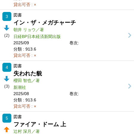
貸出可否
: ×
図書
3
イン・ザ・メガチャーチ
朝井 リョウ／著
(2)
日経BP日本経済新聞出版
2025/09
巻次:
分類
: 913.6
貸出可否
: ×
図書
4
失われた貌
櫻田 智也／著
(3)
新潮社
2025/08
巻次:
分類
: 913.6
貸出可否
: ×
図書
5
ファイア・ドーム 上
辻村 深月／著