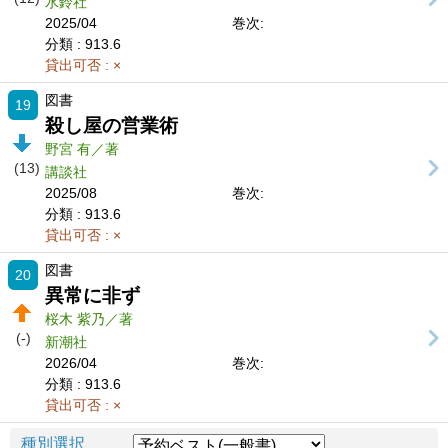
水鈴社
2025/04
巻次:
分類
: 913.6
貸出可否
: ×
図書
19
殺し屋の営業術
野宮 有／著
(13)
講談社
2025/08
巻次:
分類
: 913.6
貸出可否
: ×
図書
20
異常に非ず
桜木 紫乃／著
(-)
新潮社
2026/04
巻次:
分類
: 913.6
貸出可否
: ×
種別選択