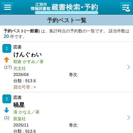
図書館
予約ベスト一覧
予約ベスト(一般書)
は、集計時点の予約数の一覧です。 該当件数は
20
件です。
図書
1
けんぐゎい
朝倉 かすみ／著
(17)
光文社
2026/04
巻次:
分類
: 913.6
貸出可否
: ×
図書
2
暁星
湊 かなえ／著
(1)
双葉社
2025/11
巻次:
分類
: 913.6