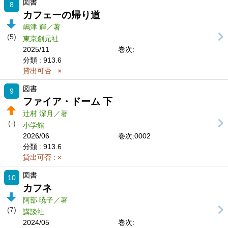
図書
8
カフェーの帰り道
嶋津 輝／著
(5)
東京創元社
2025/11
巻次:
分類
: 913.6
貸出可否
: ×
図書
9
ファイア・ドーム 下
辻村 深月／著
(-)
小学館
2026/06
巻次:0002
分類
: 913.6
貸出可否
: ×
図書
10
カフネ
阿部 暁子／著
(7)
講談社
2024/05
巻次: