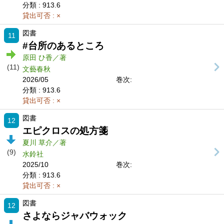
分類
: 913.6
貸出可否
: ×
図書
11
#台所のあるところ
原田 ひ香／著
(11)
文藝春秋
2026/05
巻次:
分類
: 913.6
貸出可否
: ×
図書
12
エピクロスの処方箋
夏川 草介／著
(9)
水鈴社
2025/10
巻次:
分類
: 913.6
貸出可否
: ×
図書
12
さよならジャバウォック