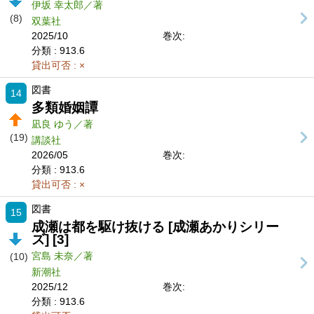
伊坂 幸太郎／著
(8)
双葉社
2025/10
巻次:
分類
: 913.6
貸出可否
: ×
図書
14
多類婚姻譚
凪良 ゆう／著
(19)
講談社
2026/05
巻次:
分類
: 913.6
貸出可否
: ×
図書
15
成瀬は都を駆け抜ける [成瀬あかりシリー
ズ] [3]
宮島 未奈／著
(10)
新潮社
2025/12
巻次:
分類
: 913.6