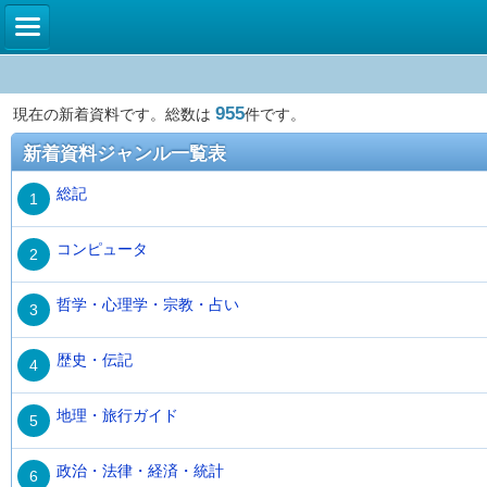
955
現在の新着資料です。総数は
件です。
新着資料ジャンル一覧表
総記
1
コンピュータ
2
哲学・心理学・宗教・占い
3
歴史・伝記
4
地理・旅行ガイド
5
政治・法律・経済・統計
6