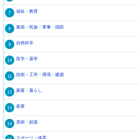
福祉・教育
7
風俗・民族・軍事・国防
8
自然科学
9
医学・薬学
10
技術・工学・環境・建築
11
家庭・暮らし
12
産業
13
美術・娯楽
14
スポーツ・体育