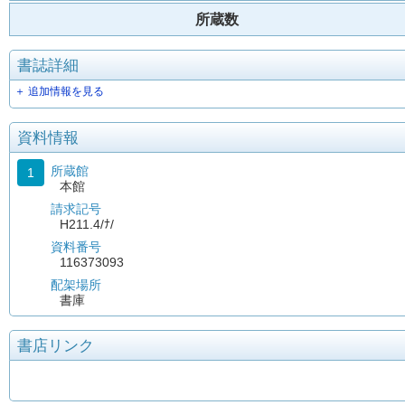
所蔵数
書誌詳細
＋ 追加情報を見る
資料情報
所蔵館
1
本館
請求記号
H211.4/ﾅ/
資料番号
116373093
配架場所
書庫
書店リンク