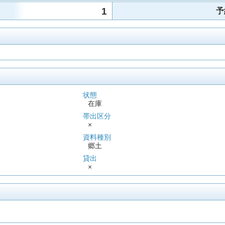
1
予
状態
在庫
帯出区分
×
資料種別
郷土
貸出
×