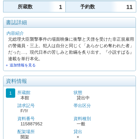
1
11
所蔵数
予約数
書誌詳細
内容紹介
元総理大臣襲撃事件の場面映像に衝撃と天啓を受けた非正規雇用
の警備員・三上。犯人は自分と同じく「あらかじめ奪われた者」
だった…。現代日本の苦しみと欺瞞を炙り出す。『小説すばる』
連載を単行本化。
＋ 追加情報を見る
資料情報
所蔵館
状態
1
本館
貸出中
請求記号
帯出区分
F/ﾂ/
資料番号
資料種別
115887952
一般
配架場所
貸出
開架
×