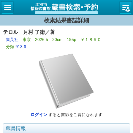
図書館
検索結果書誌詳細
テロル 月村 了衛／著
集英社
東京 2026.5 20cm 195p ￥１８５０
分類:
913.6
ログイン
すると書影をご覧になれます
蔵書情報