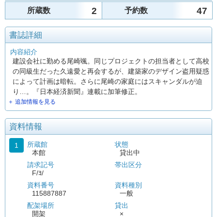
2
47
所蔵数
予約数
書誌詳細
内容紹介
建設会社に勤める尾崎颯。同じプロジェクトの担当者として高校
の同級生だった久遠愛と再会するが、建築家のデザイン盗用疑惑
によって計画は暗転。さらに尾崎の家庭にはスキャンダルが迫
り…。『日本経済新聞』連載に加筆修正。
＋ 追加情報を見る
資料情報
所蔵館
状態
1
本館
貸出中
請求記号
帯出区分
F/ﾖ/
資料番号
資料種別
115887887
一般
配架場所
貸出
開架
×