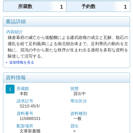
1
1
所蔵数
予約数
書誌詳細
内容紹介
鎌倉幕府の滅亡から後醍醐による建武政権の成立と瓦解。観応の
擾乱を経て足利義満による南北朝合体まで。足利尊氏の動向を主
軸に、混沌の中から新たな秩序が生まれ出る過程を多彩な資料を
駆使して活写する。
＋ 追加情報を見る
資料情報
所蔵館
状態
1
本館
貸出中
請求記号
帯出区分
S210.45/ﾓ/
資料番号
資料種別
115888331
一般
配架場所
貸出
文庫新書棚
×