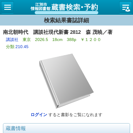
図書館
検索結果書誌詳細
南北朝時代 講談社現代新書 2812 森 茂暁／著
講談社
東京 2026.5 18cm 388p ￥１２００
分類:
210.45
ログイン
すると書影をご覧になれます
蔵書情報