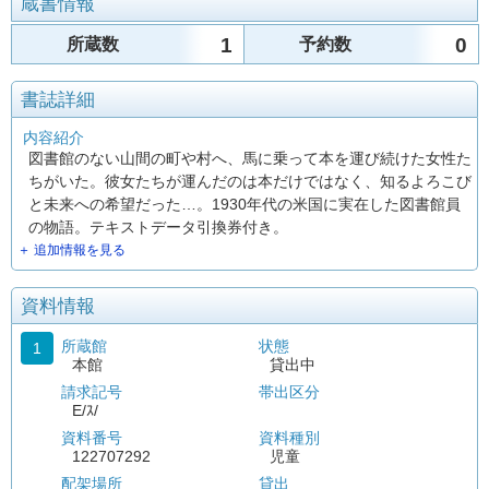
蔵書情報
1
0
所蔵数
予約数
書誌詳細
内容紹介
図書館のない山間の町や村へ、馬に乗って本を運び続けた女性た
ちがいた。彼女たちが運んだのは本だけではなく、知るよろこび
と未来への希望だった…。1930年代の米国に実在した図書館員
の物語。テキストデータ引換券付き。
＋ 追加情報を見る
資料情報
所蔵館
状態
1
本館
貸出中
請求記号
帯出区分
E/ｽ/
資料番号
資料種別
122707292
児童
配架場所
貸出