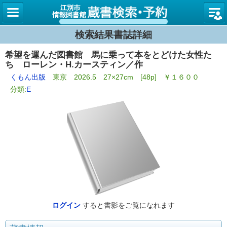
図書館
検索結果書誌詳細
希望を運んだ図書館 馬に乗って本をとどけた女性た
ち ローレン・H.カースティン／作
くもん出版
東京 2026.5 27×27cm [48p] ￥１６００
分類:
E
ログイン
すると書影をご覧になれます