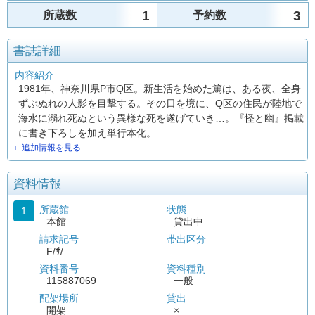
1
3
所蔵数
予約数
書誌詳細
内容紹介
1981年、神奈川県P市Q区。新生活を始めた篤は、ある夜、全身
ずぶぬれの人影を目撃する。その日を境に、Q区の住民が陸地で
海水に溺れ死ぬという異様な死を遂げていき…。『怪と幽』掲載
に書き下ろしを加え単行本化。
＋ 追加情報を見る
資料情報
所蔵館
状態
1
本館
貸出中
請求記号
帯出区分
F/ｻ/
資料番号
資料種別
115887069
一般
配架場所
貸出
開架
×