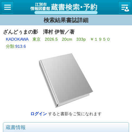
図書館
検索結果書誌詳細
ざんどぅまの影 澤村 伊智／著
KADOKAWA
東京 2026.5 20cm 333p ￥１９５０
分類:
913.6
ログイン
すると書影をご覧になれます
蔵書情報