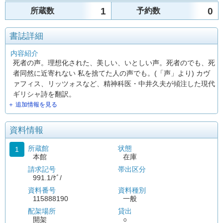
1
0
所蔵数
予約数
書誌詳細
内容紹介
死者の声。理想化された、美しい、いとしい声。死者のでも、死
者同然に近寄れない 私を捨てた人の声でも。(「声」より) カヴ
ァフィス、リッツォスなど、精神科医・中井久夫が傾注した現代
ギリシャ詩を翻訳。
＋ 追加情報を見る
資料情報
所蔵館
状態
1
本館
在庫
請求記号
帯出区分
991.1/ｹﾞ/
資料番号
資料種別
115888190
一般
配架場所
貸出
開架
○