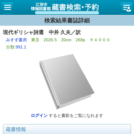
図書館
検索結果書誌詳細
現代ギリシャ詩選 中井 久夫／訳
みすず書房
東京 2026.5 20cm 268p ￥４０００
分類:
991.1
ログイン
すると書影をご覧になれます
蔵書情報