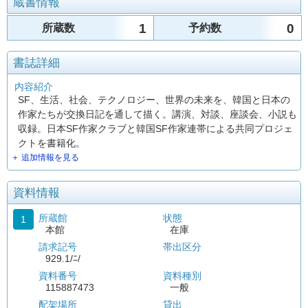
蔵書情報
1
0
所蔵数
予約数
書誌詳細
内容紹介
SF、生活、社会、テクノロジー、世界の未来を、韓国と日本の
作家たちが交換日記を通して描く。講演、対談、座談会、小説も
収録。日本SF作家クラブと韓国SF作家連帯による共同プロジェ
クトを書籍化。
＋ 追加情報を見る
資料情報
所蔵館
状態
1
本館
在庫
請求記号
帯出区分
929.1/ﾆ/
資料番号
資料種別
115887473
一般
配架場所
貸出