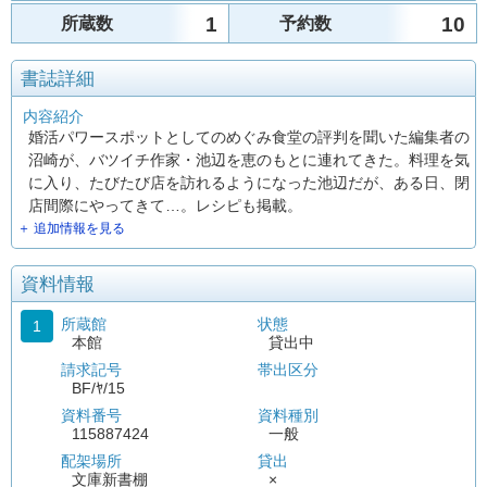
1
10
所蔵数
予約数
書誌詳細
内容紹介
婚活パワースポットとしてのめぐみ食堂の評判を聞いた編集者の
沼崎が、バツイチ作家・池辺を恵のもとに連れてきた。料理を気
に入り、たびたび店を訪れるようになった池辺だが、ある日、閉
店間際にやってきて…。レシピも掲載。
＋ 追加情報を見る
資料情報
所蔵館
状態
1
本館
貸出中
請求記号
帯出区分
BF/ﾔ/15
資料番号
資料種別
115887424
一般
配架場所
貸出
文庫新書棚
×