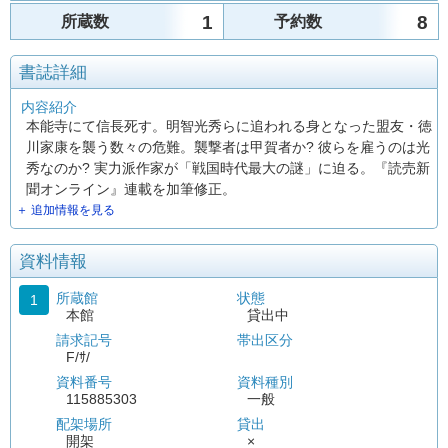
1
8
所蔵数
予約数
書誌詳細
内容紹介
本能寺にて信長死す。明智光秀らに追われる身となった盟友・徳
川家康を襲う数々の危難。襲撃者は甲賀者か? 彼らを雇うのは光
秀なのか? 実力派作家が「戦国時代最大の謎」に迫る。『読売新
聞オンライン』連載を加筆修正。
＋ 追加情報を見る
資料情報
所蔵館
状態
1
本館
貸出中
請求記号
帯出区分
F/ｻ/
資料番号
資料種別
115885303
一般
配架場所
貸出
開架
×