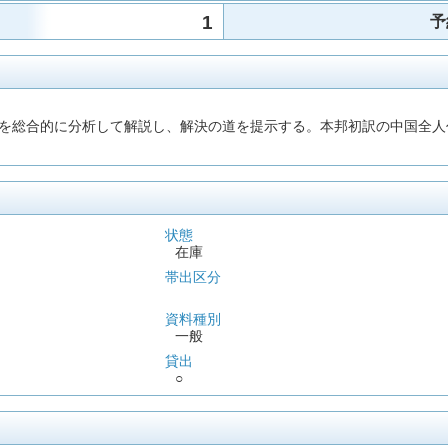
1
予
を総合的に分析して解説し、解決の道を提示する。本邦初訳の中国全人
状態
在庫
帯出区分
資料種別
一般
貸出
○