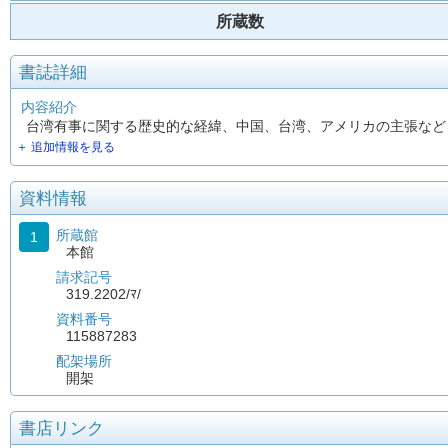
所蔵数
書誌詳細
内容紹介
台湾有事に関する歴史的な経緯、中国、台湾、アメリカの主張など
＋ 追加情報を見る
資料情報
所蔵館
1
本館
請求記号
319.2202/ﾏ/
資料番号
115887283
配架場所
開架
書店リンク