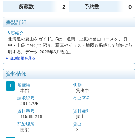
2
0
所蔵数
予約数
書誌詳細
内容紹介
北海道の夏山をガイド。5は、道南・胆振の登山コースを、初・
中・上級に分けて紹介。写真やイラスト地図も掲載して詳細に説
明する。データ:2026年3月現在。
＋ 追加情報を見る
資料情報
所蔵館
状態
1
本館
貸出中
請求記号
帯出区分
291.1/ﾊ/5
資料番号
資料種別
115888216
郷土
配架場所
貸出
開架
×