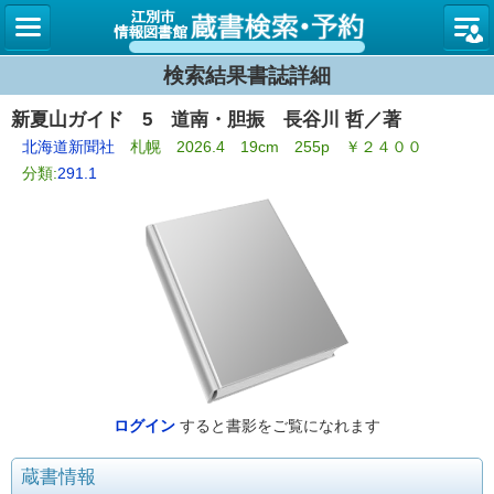
図書館
検索結果書誌詳細
新夏山ガイド 5 道南・胆振 長谷川 哲／著
北海道新聞社
札幌 2026.4 19cm 255p ￥２４００
分類:
291.1
ログイン
すると書影をご覧になれます
蔵書情報