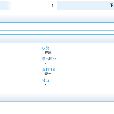
1
予
状態
在庫
帯出区分
×
資料種別
郷土
貸出
×