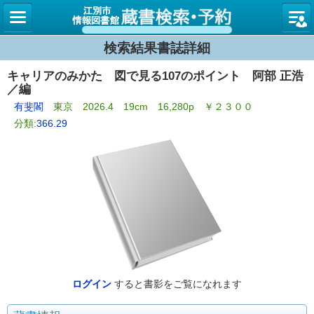
図書館
検索結果書誌詳細
キャリアのみかた 図で見る107のポイント 阿部 正浩
／編
有斐閣
東京 2026.4 19cm 16,280p ￥２３００
分類:
366.29
ログイン
すると書影をご覧になれます