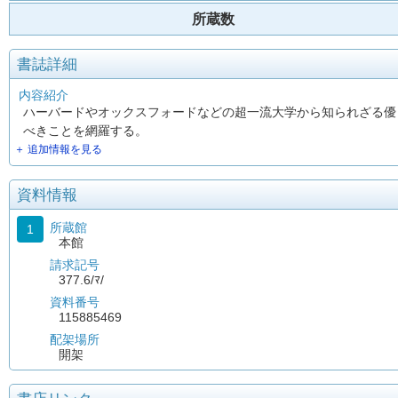
所蔵数
書誌詳細
内容紹介
ハーバードやオックスフォードなどの超一流大学から知られざる優
べきことを網羅する。
＋ 追加情報を見る
資料情報
所蔵館
1
本館
請求記号
377.6/ﾏ/
資料番号
115885469
配架場所
開架