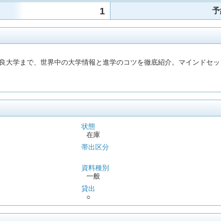
1
予
良大学まで、世界中の大学情報と進学のコツを徹底紹介。マインドセッ
状態
在庫
帯出区分
資料種別
一般
貸出
○