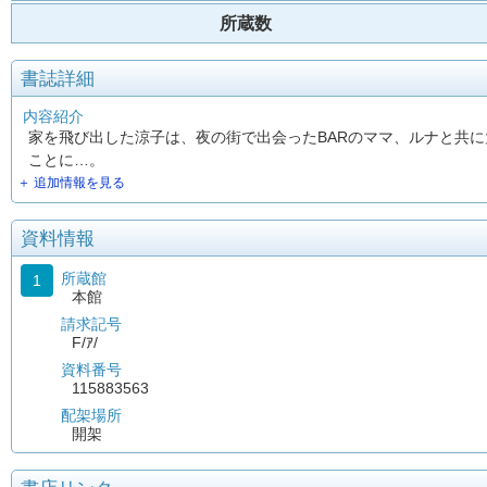
所蔵数
書誌詳細
内容紹介
家を飛び出した涼子は、夜の街で出会ったBARのママ、ルナと共
ことに…。
＋ 追加情報を見る
資料情報
所蔵館
1
本館
請求記号
F/ｱ/
資料番号
115883563
配架場所
開架