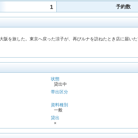
1
予約数
に大阪を旅した。東京へ戻った涼子が、再びルナを訪ねたとき店に届い
状態
貸出中
帯出区分
資料種別
一般
貸出
×