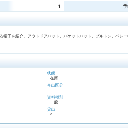
1
予
る帽子を紹介。アウトドアハット、バケットハット、ブルトン、ベレー帽
状態
在庫
帯出区分
資料種別
一般
貸出
○