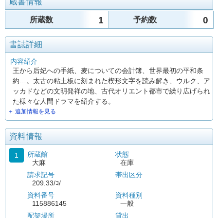
蔵書情報
1
0
所蔵数
予約数
書誌詳細
内容紹介
王から后妃への手紙、麦についての会計簿、世界最初の平和条
約…。太古の粘土板に刻まれた楔形文字を読み解き、ウルク、ア
ッカドなどの文明発祥の地、古代オリエント都市で繰り広げられ
た様々な人間ドラマを紹介する。
＋ 追加情報を見る
資料情報
所蔵館
状態
1
大麻
在庫
請求記号
帯出区分
209.33/ｺ/
資料番号
資料種別
115886145
一般
配架場所
貸出