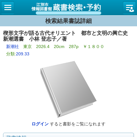
図書館
検索結果書誌詳細
楔形文字が語る古代オリエント 都市と文明の興亡史
新潮選書 小林 登志子／著
新潮社
東京 2026.4 20cm 287p ￥１８００
分類:
209.33
ログイン
すると書影をご覧になれます