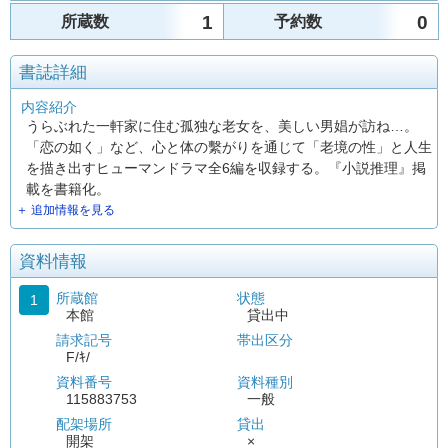
1
0
所蔵数
予約数
書誌詳細
内容紹介
うらぶれた一軒家に住む孤独な老女を、美しい男娼が訪ね…。
「恋の如く」など、心と体の繫がりを通じて「老境の性」と人生
を描き出すヒューマンドラマ全6編を収録する。『小説推理』掲
載を書籍化。
＋ 追加情報を見る
資料情報
所蔵館
状態
1
本館
貸出中
請求記号
帯出区分
F/ｷ/
資料番号
資料種別
115883753
一般
配架場所
貸出
開架
×