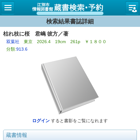
図書館
検索結果書誌詳細
枯れ枝に桜 君嶋 彼方／著
双葉社
東京 2026.4 19cm 261p ￥１８００
分類:
913.6
ログイン
すると書影をご覧になれます
蔵書情報