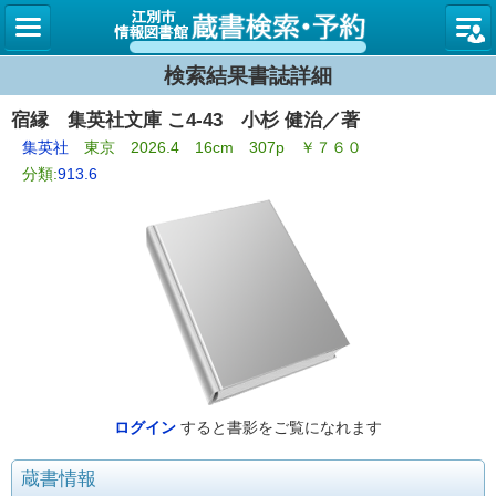
図書館
検索結果書誌詳細
宿縁 集英社文庫 こ4-43 小杉 健治／著
集英社
東京 2026.4 16cm 307p ￥７６０
分類:
913.6
ログイン
すると書影をご覧になれます
蔵書情報