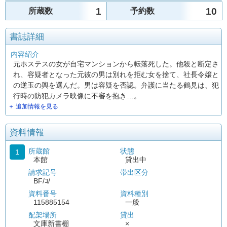
1
10
所蔵数
予約数
書誌詳細
内容紹介
元ホステスの女が自宅マンションから転落死した。他殺と断定さ
れ、容疑者となった元彼の男は別れを拒む女を捨て、社長令嬢と
の逆玉の輿を選んだ。男は容疑を否認。弁護に当たる鶴見は、犯
行時の防犯カメラ映像に不審を抱き…。
＋ 追加情報を見る
資料情報
所蔵館
状態
1
本館
貸出中
請求記号
帯出区分
BF/ｺ/
資料番号
資料種別
115885154
一般
配架場所
貸出
文庫新書棚
×