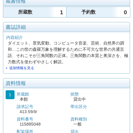
蔵書情報
1
0
所蔵数
予約数
書誌詳細
内容紹介
ダイエット、景気変動、コンピュータ音楽、芸術、自然界の調
和…この世の森羅万象を理解するために不可欠な世界の共通言
語、それこそが三角関数の正体。三角関数の本質と奥深さを、極
力数式を使わずやさしく解説。
＋ 追加情報を見る
資料情報
所蔵館
状態
1
本館
貸出中
請求記号
帯出区分
413.59/ｶ/
資料番号
資料種別
115885048
一般
配架場所
貸出