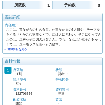
1
0
所蔵数
予約数
書誌詳細
内容紹介
ここは、昔ながらの町の食堂。仕事なかまの3人組や、テーブル
をぐるりとかこむ家族などで、店は大にぎわい。そこにやってき
たのは、江戸っ子口調のお客さん。でも、なんだか様子がおかし
くて…。ユーモラスな食べもの絵本。
＋ 追加情報を見る
資料情報
所蔵館
状態
1
江別
貸出中
請求記号
帯出区分
E/ﾊ/
資料番号
資料種別
122706856
児童
配架場所
貸出
開架
×