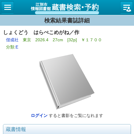
図書館
検索結果書誌詳細
しょくどう はらぺこめがね／作
偕成社
東京 2026.4 27cm [32p] ￥１７００
分類:
E
ログイン
すると書影をご覧になれます
蔵書情報