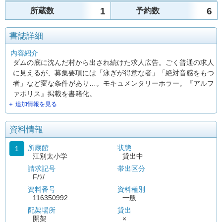
1
6
所蔵数
予約数
書誌詳細
内容紹介
ダムの底に沈んだ村から出され続けた求人広告。ごく普通の求人
に見えるが、募集要項には「泳ぎが得意な者」「絶対音感をもつ
者」など変な条件があり…。モキュメンタリーホラー。『アルフ
ァポリス』掲載を書籍化。
＋ 追加情報を見る
資料情報
所蔵館
状態
1
江別太小学
貸出中
請求記号
帯出区分
F/ﾂ/
資料番号
資料種別
116350992
一般
配架場所
貸出
開架
×