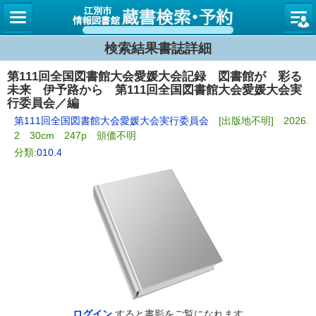
図書館
検索結果書誌詳細
第111回全国図書館大会愛媛大会記録 図書館が 彩る
未来 伊予路から 第111回全国図書館大会愛媛大会実
行委員会／編
第111回全国図書館大会愛媛大会実行委員会
[出版地不明] 2026.
2 30cm 247p 頒価不明
分類:
010.4
ログイン
すると書影をご覧になれます