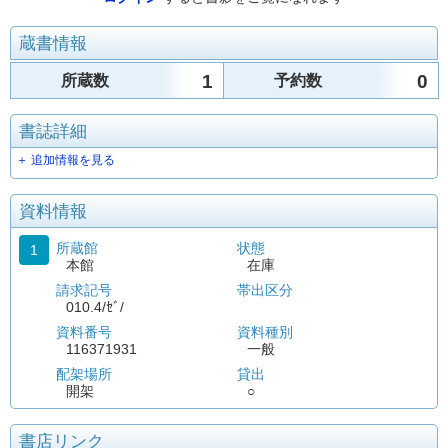
蔵書情報
1
0
所蔵数
予約数
書誌詳細
＋ 追加情報を見る
資料情報
所蔵館
状態
1
本館
在庫
請求記号
帯出区分
010.4/ｾﾞ/
資料番号
資料種別
116371931
一般
配架場所
貸出
開架
○
書店リンク