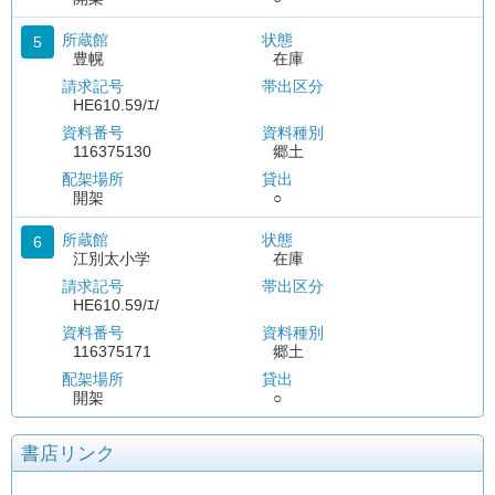
所蔵館
状態
5
豊幌
在庫
請求記号
帯出区分
HE610.59/ｴ/
資料番号
資料種別
116375130
郷土
配架場所
貸出
開架
○
所蔵館
状態
6
江別太小学
在庫
請求記号
帯出区分
HE610.59/ｴ/
資料番号
資料種別
116375171
郷土
配架場所
貸出
開架
○
書店リンク