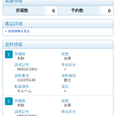
蔵書情報
6
0
所蔵数
予約数
書誌詳細
＋ 追加情報を見る
資料情報
所蔵館
状態
1
本館
在庫
請求記号
帯出区分
HE610.59/ｴ/
×
資料番号
資料種別
116375148
郷土
配架場所
貸出
Ｒルーム
×
所蔵館
状態
2
本館
在庫
請求記号
帯出区分