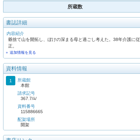
所蔵数
書誌詳細
内容紹介
爺捨て山を開拓し、ぼけの深まる母と過ごし考えた。38年介護に
正。
＋ 追加情報を見る
資料情報
所蔵館
1
本館
請求記号
367.7/ﾑ/
資料番号
115886665
配架場所
開架