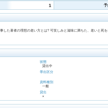
1
予
従事した著者の理想の老い方とは? 可笑しみと滋味に満ちた、老いと死
状態
貸出中
帯出区分
資料種別
一般
貸出
×