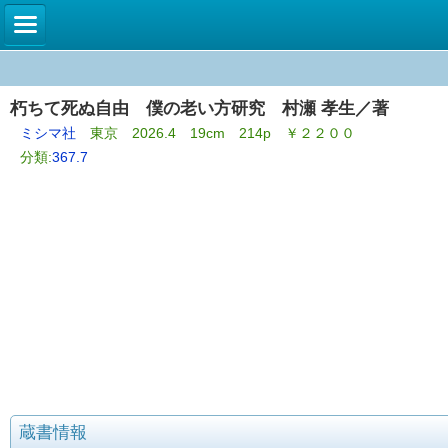
朽ちて死ぬ自由 僕の老い方研究 村瀬 孝生／著
ミシマ社
東京 2026.4 19cm 214p ￥２２００
分類:
367.7
蔵書情報