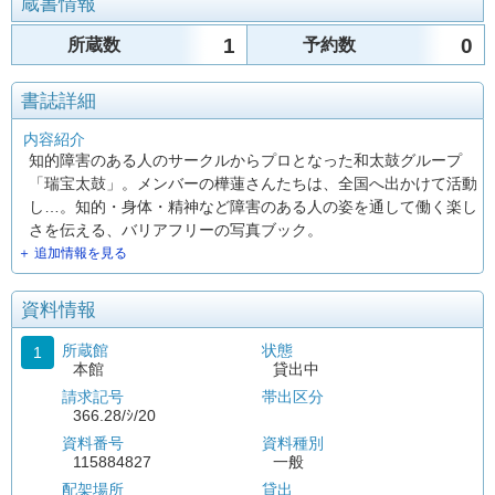
蔵書情報
1
0
所蔵数
予約数
書誌詳細
内容紹介
知的障害のある人のサークルからプロとなった和太鼓グループ
「瑞宝太鼓」。メンバーの樺蓮さんたちは、全国へ出かけて活動
し…。知的・身体・精神など障害のある人の姿を通して働く楽し
さを伝える、バリアフリーの写真ブック。
＋ 追加情報を見る
資料情報
所蔵館
状態
1
本館
貸出中
請求記号
帯出区分
366.28/ｼ/20
資料番号
資料種別
115884827
一般
配架場所
貸出