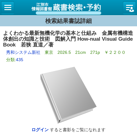
図書館
検索結果書誌詳細
よくわかる最新無機化学の基本と仕組み 金属有機構造
体創出の知識と技術 図解入門 How‐nual Visual Guide
Book 若狭 直道／著
秀和システム新社
東京 2026.5 21cm 271p ￥２２００
分類:
435
ログイン
すると書影をご覧になれます