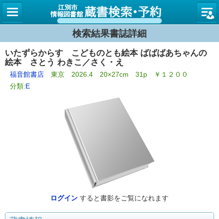
図書館
検索結果書誌詳細
いたずらからす こどものとも絵本 ばばばあちゃんの
絵本 さとう わきこ／さく・え
福音館書店
東京 2026.4 20×27cm 31p ￥１２００
分類:
E
ログイン
すると書影をご覧になれます