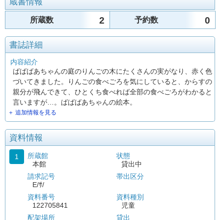
蔵書情報
2
0
所蔵数
予約数
書誌詳細
内容紹介
ばばばあちゃんの庭のりんごの木にたくさんの実がなり、赤く色
づいてきました。りんごの食べごろを気にしていると、からすの
親分が飛んできて、ひとくち食べれば全部の食べごろがわかると
言いますが…。ばばばあちゃんの絵本。
＋ 追加情報を見る
資料情報
所蔵館
状態
1
本館
貸出中
請求記号
帯出区分
E/ｻ/
資料番号
資料種別
122705841
児童
配架場所
貸出