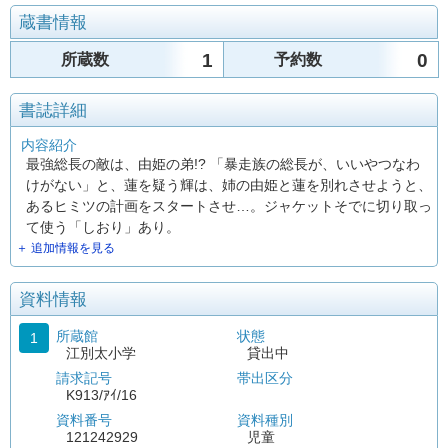
蔵書情報
1
0
所蔵数
予約数
書誌詳細
内容紹介
最強総長の敵は、由姫の弟!? 「暴走族の総長が、いいやつなわ
けがない」と、蓮を疑う輝は、姉の由姫と蓮を別れさせようと、
あるヒミツの計画をスタートさせ…。ジャケットそでに切り取っ
て使う「しおり」あり。
＋ 追加情報を見る
資料情報
所蔵館
状態
1
江別太小学
貸出中
請求記号
帯出区分
K913/ｱｲ/16
資料番号
資料種別
121242929
児童