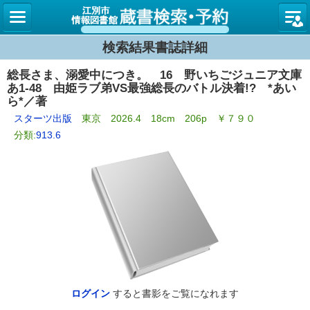
図書館
検索結果書誌詳細
総長さま、溺愛中につき。 16 野いちごジュニア文庫
あ1-48 由姫ラブ弟VS最強総長のバトル決着!? *あい
ら*／著
スターツ出版
東京 2026.4 18cm 206p ￥７９０
分類:
913.6
ログイン
すると書影をご覧になれます