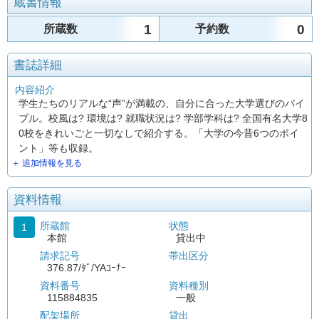
蔵書情報
1
0
所蔵数
予約数
書誌詳細
内容紹介
学生たちのリアルな“声”が満載の、自分に合った大学選びのバイ
ブル。校風は? 環境は? 就職状況は? 学部学科は? 全国有名大学8
0校をきれいごと一切なしで紹介する。「大学の今昔6つのポイ
ント」等も収録。
＋ 追加情報を見る
資料情報
所蔵館
状態
1
本館
貸出中
請求記号
帯出区分
376.87/ﾀﾞ/YAｺｰﾅｰ
資料番号
資料種別
115884835
一般
配架場所
貸出