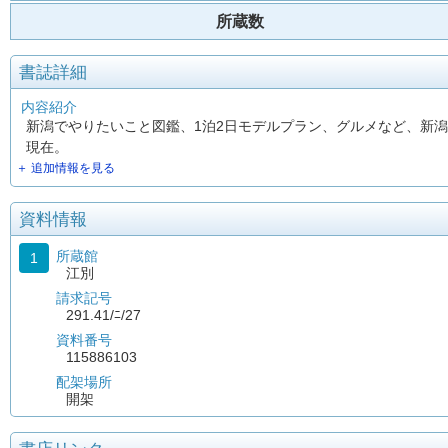
所蔵数
書誌詳細
内容紹介
新潟でやりたいこと図鑑、1泊2日モデルプラン、グルメなど、新潟
現在。
＋ 追加情報を見る
資料情報
所蔵館
1
江別
請求記号
291.41/ﾆ/27
資料番号
115886103
配架場所
開架