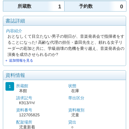
1
0
所蔵数
予約数
書誌詳細
内容紹介
おとなしくて目立たない男子の朝日が、音楽発表会で指揮者をす
ることになった! 高齢な代理の担任・森田先生と、頼れる女子リ
ーダーの彩加と共に、学級崩壊の危機を乗り越え、音楽発表会の
演奏を成功させられるのか?
＋ 追加情報を見る
資料情報
所蔵館
状態
1
本館
在庫
請求記号
帯出区分
K913/ﾏﾊ/
資料番号
資料種別
122705825
児童
配架場所
貸出
児童新着
○