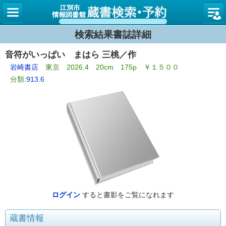
図書館
検索結果書誌詳細
音符がいっぱい まはら 三桃／作
岩崎書店
東京 2026.4 20cm 175p ￥１５００
分類:
913.6
ログイン
すると書影をご覧になれます
蔵書情報