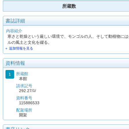
所蔵数
書誌詳細
内容紹介
寒さと乾燥という厳しい環境で、モンゴルの人、そして動植物には
ルの風土と文化を綴る。
＋ 追加情報を見る
資料情報
所蔵館
1
本館
請求記号
292.27/ｽ/
資料番号
115886533
配架場所
開架