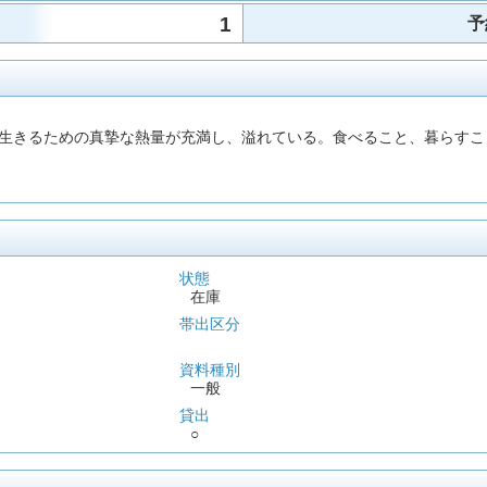
1
予
生きるための真摯な熱量が充満し、溢れている。食べること、暮らすこ
状態
在庫
帯出区分
資料種別
一般
貸出
○