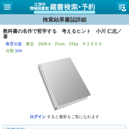
図書館
検索結果書誌詳細
教科書の名作で哲学する 考えるヒント 小川 仁志／
著
教育出版
東京 2026.4 21cm 231p ￥２０００
分類:
104
ログイン
すると書影をご覧になれます