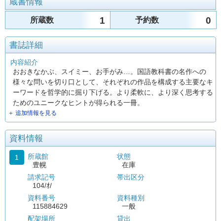
蔵書情報
1
0
所蔵数
予約数
書誌詳細
内容紹介
おおきなかぶ、スイミー、お手がみ…。国語教科書の名作への
様々な問いを切り口として、それぞれの作品を構成する主要なキ
ーワードを哲学的に掘り下げる。より柔軟に、より深く思考する
ためのユニークなヒントが得られる一冊。
＋ 追加情報を見る
資料情報
所蔵館
状態
1
豊幌
在庫
請求記号
帯出区分
104/ｵ/
資料番号
資料種別
115884629
一般
配架場所
貸出