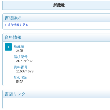
所蔵数
書誌詳細
＋ 追加情報を見る
資料情報
所蔵館
1
本館
請求記号
367.7/ｲ/32
資料番号
116374679
配架場所
開架
書店リンク