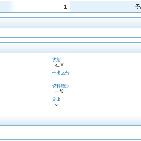
1
予
状態
在庫
帯出区分
資料種別
一般
貸出
○