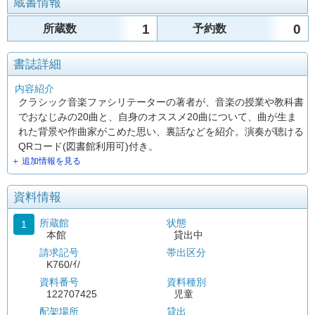
蔵書情報
1
0
所蔵数
予約数
書誌詳細
内容紹介
クラシック音楽ファシリテーターの著者が、音楽の授業や教科書
でおなじみの20曲と、自身のオススメ20曲について、曲が生ま
れた背景や作曲家がこめた思い、裏話などを紹介。演奏が聴ける
QRコード(図書館利用可)付き。
＋ 追加情報を見る
資料情報
所蔵館
状態
1
本館
貸出中
請求記号
帯出区分
K760/ｲ/
資料番号
資料種別
122707425
児童
配架場所
貸出