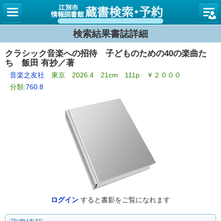
図書館
検索結果書誌詳細
クラシック音楽への招待 子どものための40の楽曲た
ち 飯田 有抄／著
音楽之友社
東京 2026.4 21cm 111p ￥２０００
分類:
760.8
ログイン
すると書影をご覧になれます