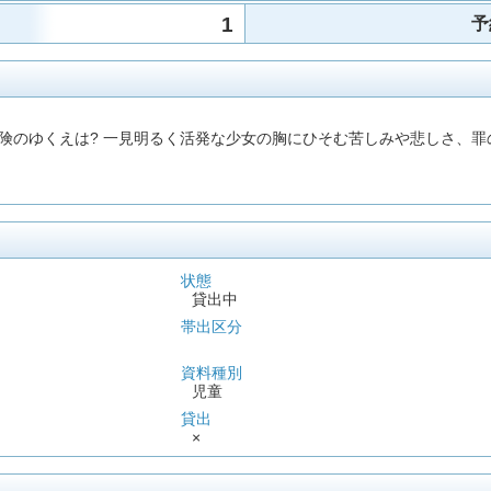
1
予
険のゆくえは? 一見明るく活発な少女の胸にひそむ苦しみや悲しさ、
状態
貸出中
帯出区分
資料種別
児童
貸出
×