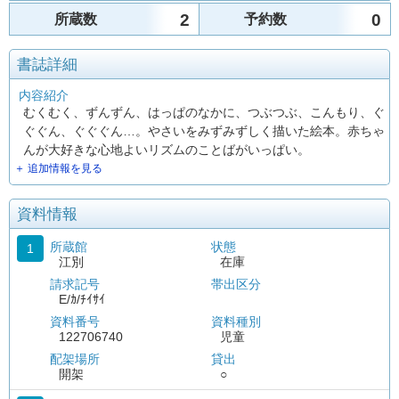
2
0
所蔵数
予約数
書誌詳細
内容紹介
むくむく、ずんずん、はっぱのなかに、つぶつぶ、こんもり、ぐ
ぐぐん、ぐぐぐん…。やさいをみずみずしく描いた絵本。赤ちゃ
んが大好きな心地よいリズムのことばがいっぱい。
＋ 追加情報を見る
資料情報
所蔵館
状態
1
江別
在庫
請求記号
帯出区分
E/ｶ/ﾁｲｻｲ
資料番号
資料種別
122706740
児童
配架場所
貸出
開架
○