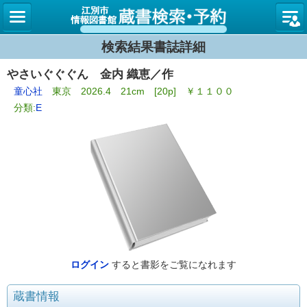
図書館
検索結果書誌詳細
やさいぐぐぐん 金内 織恵／作
童心社
東京 2026.4 21cm [20p] ￥１１００
分類:
E
ログイン
すると書影をご覧になれます
蔵書情報