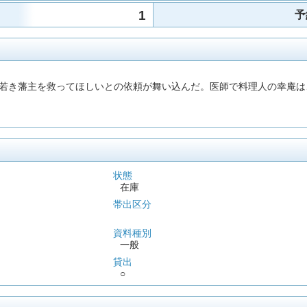
1
予
若き藩主を救ってほしいとの依頼が舞い込んだ。医師で料理人の幸庵は
状態
在庫
帯出区分
資料種別
一般
貸出
○