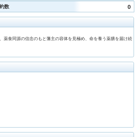
0
約数
、薬食同源の信念のもと藩主の容体を見極め、命を養う薬膳を届け続