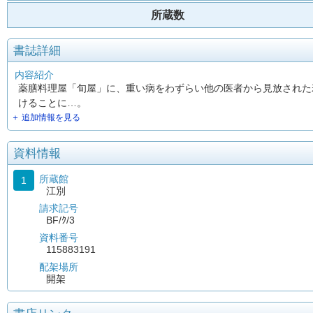
所蔵数
書誌詳細
内容紹介
薬膳料理屋「旬屋」に、重い病をわずらい他の医者から見放された
けることに…。
＋ 追加情報を見る
資料情報
所蔵館
1
江別
請求記号
BF/ｸ/3
資料番号
115883191
配架場所
開架