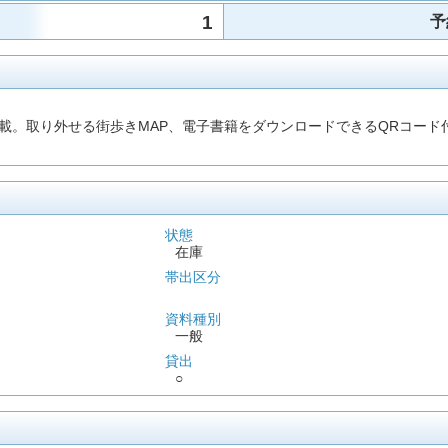
1
予
取り外せる街歩きMAP、電子書籍をダウンロードできるQRコード付き。デ
状態
在庫
帯出区分
資料種別
一般
貸出
○