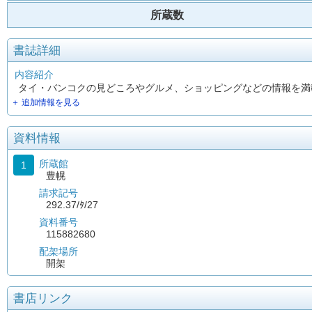
所蔵数
書誌詳細
内容紹介
タイ・バンコクの見どころやグルメ、ショッピングなどの情報を満載。
＋ 追加情報を見る
資料情報
所蔵館
1
豊幌
請求記号
292.37/ﾀ/27
資料番号
115882680
配架場所
開架
書店リンク