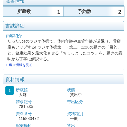
蔵書情報
1
2
所蔵数
予約数
書誌詳細
内容紹介
たった3分のラジオ体操で、体内年齢や血管年齢が若返り、骨密
度もアップする! ラジオ体操第一・第二、全26の動きの「目的」
と、健康効果を最大化させる「ちょっとしたコツ」を、動きの意
味から丁寧に解説する。
＋ 追加情報を見る
資料情報
所蔵館
状態
1
大麻
貸出中
請求記号
帯出区分
781.4/ｽ/
資料番号
資料種別
115883472
一般
配架場所
貸出