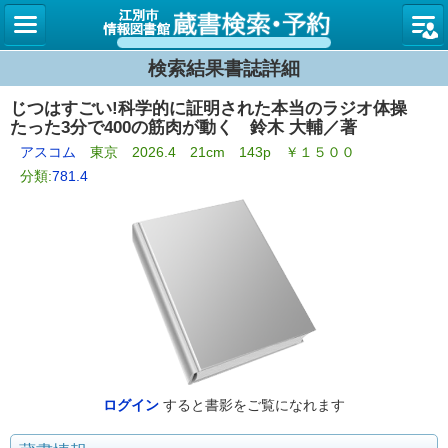
図書館
検索結果書誌詳細
じつはすごい!科学的に証明された本当のラジオ体操
たった3分で400の筋肉が動く 鈴木 大輔／著
アスコム
東京 2026.4 21cm 143p ￥１５００
分類:
781.4
ログイン
すると書影をご覧になれます